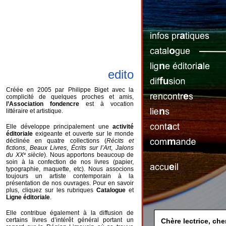
edito
Créée en 2005 par Philippe Biget avec la
complicité de quelques proches et amis,
l’Association fondencre
est à vocation
littéraire et artistique.
Elle développe principalement une
activité
éditoriale
exigeante et ouverte sur le monde
déclinée en quatre collections (
Récits et
fictions
,
Beaux Livres
,
Écrits sur l’Art
,
Jalons
du XX
e
siècle
). Nous apportons beaucoup de
soin à la confection de nos livres (papier,
typographie, maquette, etc). Nous associons
toujours un artiste contemporain à la
présentation de nos ouvrages. Pour en savoir
plus, cliquez sur les rubriques
Catalogue
et
Ligne éditoriale
.
Elle contribue également à la diffusion de
certains livres d’intérêt général portant un
Chère lectrice, cher