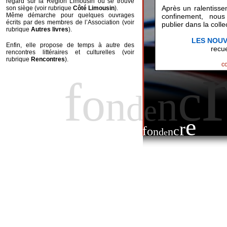
regard sur la Région Limousin où se trouve
Après un ralentisse
son siège (voir rubrique
Côté Limousin
).
Même démarche pour quelques ouvrages
confinement, nous
écrits par des membres de l’Association (voir
publier dans la coll
rubrique
Autres livres
).
LES NOU
Enfin, elle propose de temps à autre des
recue
rencontres littéraires et culturelles (voir
rubrique
Rencontres
).
c
f
c
o
n
n
d
e
e
r
f
c
o
n
n
d
e