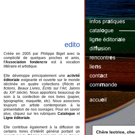
edito
Créée en 2005 par Philippe Biget avec la
complicité de quelques proches et amis,
l’Association fondencre
est à vocation
littéraire et artistique.
Elle développe principalement une
activité
éditoriale
exigeante et ouverte sur le monde
déclinée en quatre collections (
Récits et
fictions
,
Beaux Livres
,
Écrits sur l’Art
,
Jalons
du XX
e
siècle
). Nous apportons beaucoup de
soin à la confection de nos livres (papier,
typographie, maquette, etc). Nous associons
toujours un artiste contemporain à la
présentation de nos ouvrages. Pour en savoir
plus, cliquez sur les rubriques
Catalogue
et
Ligne éditoriale
.
Elle contribue également à la diffusion de
certains livres d’intérêt général portant un
Chère lectrice, cher