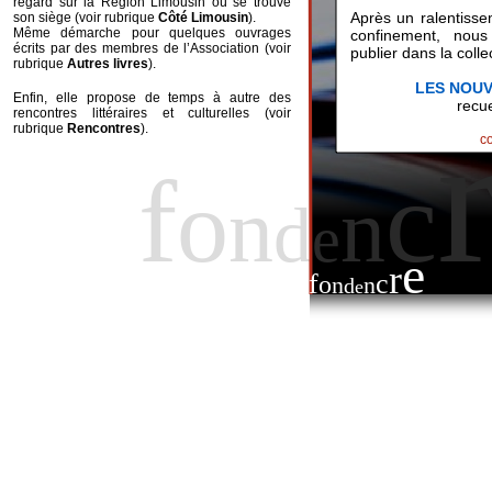
regard sur la Région Limousin où se trouve
Après un ralentisse
son siège (voir rubrique
Côté Limousin
).
Même démarche pour quelques ouvrages
confinement, nous
écrits par des membres de l’Association (voir
publier dans la coll
rubrique
Autres livres
).
LES NOU
Enfin, elle propose de temps à autre des
recue
rencontres littéraires et culturelles (voir
rubrique
Rencontres
).
c
f
c
o
n
n
d
e
e
r
f
c
o
n
n
d
e